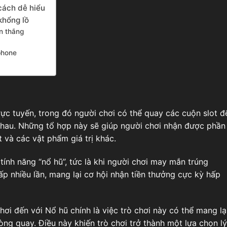
cách dễ hiểu
khổng lồ
ến thắng
phone
trực tuyến, trong đó người chơi có thể quay các cuộn slot đ
nhau. Những tổ hợp này sẽ giúp người chơi nhận được phần
 và các vật phẩm giá trị khác.
 tính năng “nổ hũ”, tức là khi người chơi may mắn trúng
ấp nhiều lần, mang lại cơ hội nhận tiền thưởng cực kỳ hấp
ơi đến với Nổ hũ chính là việc trò chơi này có thể mang lạ
ng quay. Điều này khiến trò chơi trở thành một lựa chọn lý