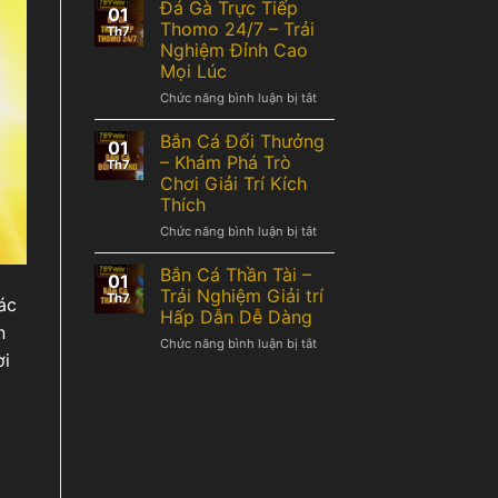
Giới
Gà
Đá Gà Trực Tiếp
01
Kịch
Trực
Thomo 24/7 – Trải
Th7
Tính
Tiếp
Nghiệm Đỉnh Cao
Và
–
Mọi Lúc
Cuốn
Trải
Hút
Nghiệm
Chức năng bình luận bị tắt
ở
Đỉnh
Đá
Cao
Gà
Bắn Cá Đổi Thưởng
01
Không
Trực
– Khám Phá Trò
Th7
Thể
Tiếp
Chơi Giải Trí Kích
Bỏ
Thomo
Thích
Lỡ
24/7
–
Chức năng bình luận bị tắt
ở
Trải
Bắn
Nghiệm
Cá
Bắn Cá Thần Tài –
01
Đỉnh
Đổi
Trải Nghiệm Giải trí
Th7
các
Cao
Thưởng
Hấp Dẫn Dễ Dàng
Mọi
–
n
Chức năng bình luận bị tắt
Lúc
ở
Khám
ời
Bắn
Phá
Cá
Trò
Thần
Chơi
Tài
Giải
–
Trí
Trải
Kích
Nghiệm
Thích
Giải