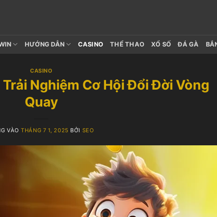
WIN
HƯỚNG DẪN
CASINO
THỂ THAO
XỔ SỐ
ĐÁ GÀ
BẮ
CASINO
 Trải Nghiệm Cơ Hội Đổi Đời Vòng
Quay
NG VÀO
THÁNG 7 1, 2025
BỞI
SEO