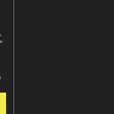
.
ơi
p
i