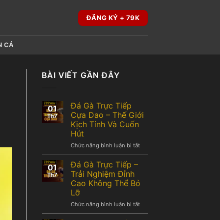
ĐĂNG KÝ + 79K
N CÁ
BÀI VIẾT GẦN ĐÂY
Đá Gà Trực Tiếp
01
Cựa Dao – Thế Giới
Th7
Kịch Tính Và Cuốn
Hút
Chức năng bình luận bị tắt
ở
Đá
Gà
Đá Gà Trực Tiếp –
01
Trực
Trải Nghiệm Đỉnh
Th7
Tiếp
Cao Không Thể Bỏ
Cựa
Lỡ
Dao
–
Chức năng bình luận bị tắt
ở
Thế
Đá