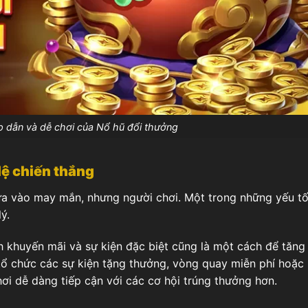
p dẫn và dễ chơi của Nổ hũ đổi thưởng
lệ chiến thắng
ựa vào may mắn, nhưng người chơi. Một trong những yếu t
lý.
nh khuyến mãi và sự kiện đặc biệt cũng là một cách để tăng
tổ chức các sự kiện tặng thưởng, vòng quay miễn phí hoặc
hơi dễ dàng tiếp cận với các cơ hội trúng thưởng hơn.