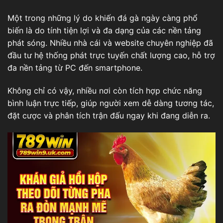
Một trong những lý do khiến đá gà
ngày càng phổ
biến là do tính tiện lợi và đa dạng của các nền tảng
phát sóng. Nhiều nhà cái và website chuyên nghiệp đã
đầu tư hệ thống phát trực tuyến chất lượng cao, hỗ trợ
đa nền tảng từ PC đến smartphone.
Không chỉ có vậy, nhiều nơi còn tích hợp chức năng
bình luận trực tiếp, giúp người xem dễ dàng tương tác,
đặt cược và phân tích trận đấu ngay khi đang diễn ra.