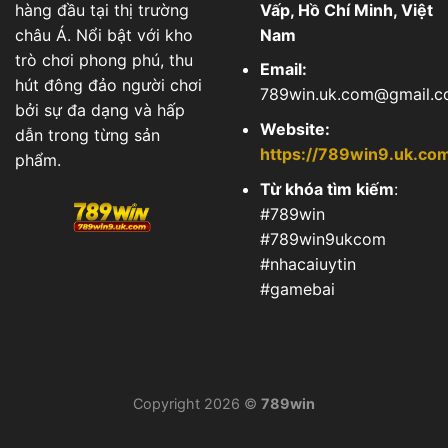
hàng đầu tại thị trường
Vấp, Hồ Chí Minh, Việt
châu Á. Nổi bật với kho
Nam
trò chơi phong phú, thu
Email:
hút đông đảo người chơi
789win.uk.com@gmail.
bởi sự đa dạng và hấp
Website:
dẫn trong từng sản
https://789win9.uk.co
phẩm.
Từ khóa tìm kiếm
:
#789win
#789win9ukcom
#nhacaiuytin
#gamebai
Copyright 2026 ©
789win