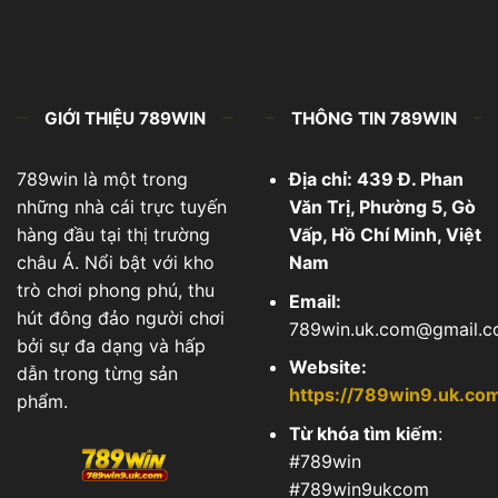
Phá
Mọi
Thần
Trò
Lúc
Tài
Chơi
–
Giải
Trải
Trí
Nghiệm
Kích
Giải
Thích
GIỚI THIỆU 789WIN
THÔNG TIN 789WIN
trí
Hấp
Dẫn
789win là một trong
Địa chỉ:
439 Đ. Phan
Dễ
những nhà cái trực tuyến
Văn Trị, Phường 5, Gò
Dàng
hàng đầu tại thị trường
Vấp, Hồ Chí Minh, Việt
châu Á. Nổi bật với kho
Nam
trò chơi phong phú, thu
Email:
hút đông đảo người chơi
789win.uk.com@gmail.
bởi sự đa dạng và hấp
Website:
dẫn trong từng sản
https://789win9.uk.co
phẩm.
Từ khóa tìm kiếm
:
#789win
#789win9ukcom