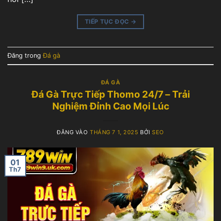
TIẾP TỤC ĐỌC
→
Đăng trong
Đá gà
ĐÁ GÀ
Đá Gà Trực Tiếp Thomo 24/7 – Trải
Nghiệm Đỉnh Cao Mọi Lúc
ĐĂNG VÀO
THÁNG 7 1, 2025
BỞI
SEO
01
Th7