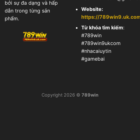
bởi sự đa dạng và hấp
Website:
dẫn trong từng sản
https://789win9.uk.co
phẩm.
Từ khóa tìm kiếm
:
#789win
#789win9ukcom
#nhacaiuytin
#gamebai
Copyright 2026 ©
789win