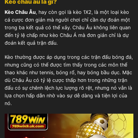
Kèo châu âu là gì?
Kèo Châu Âu
, hay còn gọi là kèo 1X2, là một loại kèo
cá cược đơn giản mà người chơi chỉ cần dự đoán một
trong ba kết quả có thể xảy. Châu Âu không liên quan
đến tỷ lệ chấp như kèo Châu Á mà đơn giản chỉ là dự
đoán kết quả trận đấu.
Kèo thường được áp dụng trong các trận đấu bóng đá,
nhưng cũng có thể được tìm thấy trong các môn thể
thao khác như tennis, bóng rổ, hay bóng bầu dục. Mặc
dù Châu Âu có tỷ lệ cược thấp hơn trong những trận
đấu có sự chênh lệch lực lượng rõ rệt, nhưng nó vẫn là
lựa chọn hấp dẫn nhờ vào sự dễ dàng và tiện lợi của
nó.