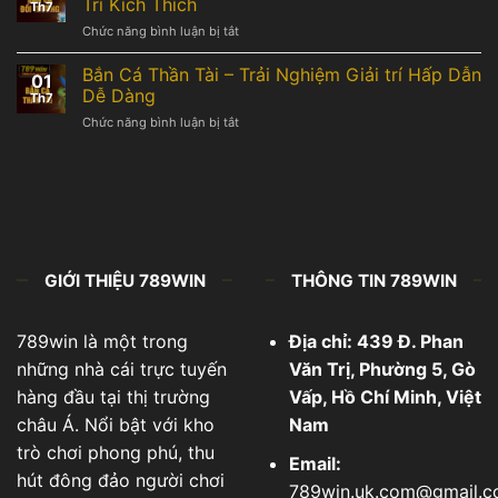
Trí Kích Thích
Cuốn
Th7
Tiếp
Cao
Hút
Chức năng bình luận bị tắt
ở
Thomo
Không
Bắn
24/7
Thể
Cá
Bắn Cá Thần Tài – Trải Nghiệm Giải trí Hấp Dẫn
–
Bỏ
01
Đổi
Trải
Dễ Dàng
Lỡ
Th7
Thưởng
Nghiệm
Chức năng bình luận bị tắt
ở
–
Đỉnh
Bắn
Khám
Cao
Cá
Phá
Mọi
Thần
Trò
Lúc
Tài
Chơi
–
Giải
Trải
Trí
Nghiệm
Kích
Giải
Thích
GIỚI THIỆU 789WIN
THÔNG TIN 789WIN
trí
Hấp
Dẫn
789win là một trong
Địa chỉ:
439 Đ. Phan
Dễ
những nhà cái trực tuyến
Văn Trị, Phường 5, Gò
Dàng
hàng đầu tại thị trường
Vấp, Hồ Chí Minh, Việt
châu Á. Nổi bật với kho
Nam
trò chơi phong phú, thu
Email:
hút đông đảo người chơi
789win.uk.com@gmail.