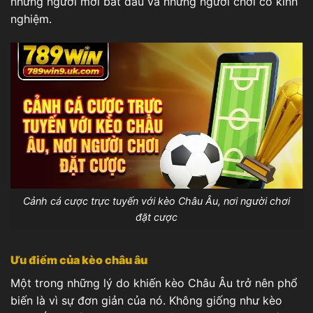
những người mới bắt đầu và những người chơi có kinh
nghiệm.
Cảnh cá cược trực tuyến với kèo Châu Âu, nơi người chơi
đặt cược
Ưu điểm của kèo châu âu
Một trong những lý do khiến kèo Châu Âu trở nên phổ
biến là vì sự đơn giản của nó. Không giống như kèo